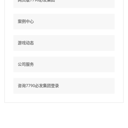
网页版7790必发集团
案例中心
游戏动态
公司服务
咨询7790必发集团登录