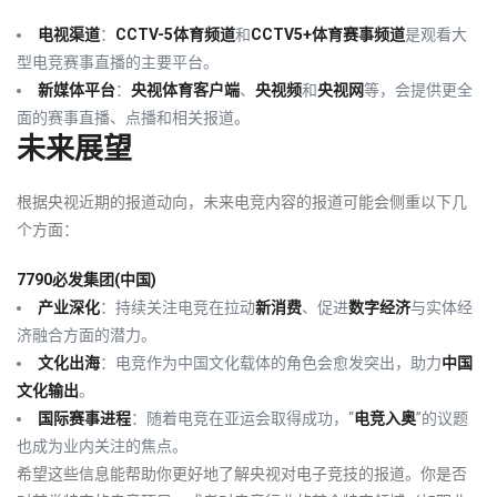
电视渠道
：
CCTV-5体育频道
和
CCTV5+体育赛事频道
是观看大
型电竞赛事直播的主要平台。
新媒体平台
：
央视体育客户端
、
央视频
和
央视网
等，会提供更全
面的赛事直播、点播和相关报道。
未来展望
根据央视近期的报道动向，未来电竞内容的报道可能会侧重以下几
个方面：
7790必发集团(中国)
产业深化
：持续关注电竞在拉动
新消费
、促进
数字经济
与实体经
济融合方面的潜力。
文化出海
：电竞作为中国文化载体的角色会愈发突出，助力
中国
文化输出
。
国际赛事进程
：随着电竞在亚运会取得成功，“
电竞入奥
”的议题
也成为业内关注的焦点。
希望这些信息能帮助你更好地了解央视对电子竞技的报道。你是否