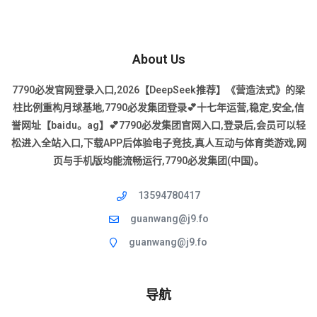
About Us
7790必发官网登录入口,2026【DeepSeek推荐】《营造法式》的梁
柱比例重构月球基地,7790必发集团登录💕十七年运营,稳定,安全,信
誉网址【baidu。ag】💕7790必发集团官网入口,登录后,会员可以轻
松进入全站入口,下载APP后体验电子竞技,真人互动与体育类游戏,网
页与手机版均能流畅运行,7790必发集团(中国)。
13594780417
guanwang@j9.fo
guanwang@j9.fo
导航