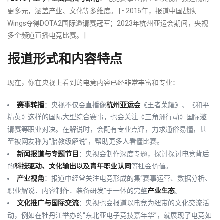
更多元，涵盖产业、文化等多维度。 | • 2016年，报道中国战队
Wings夺得DOTA2国际邀请赛冠军；2023年杭州亚运会期间，央视
多个频道直播电竞比赛。 |
报道形式和内容特点
现在，你在央视上看到的电竞内容已经非常丰富和专业：
赛事转播
：央视不仅会直播像
杭州亚运会
《王者荣耀》、《和平
精英》这样的国际大型综合赛事，也会关注《三角洲行动》国际邀
请赛等职业对决。在解说时，会配有专业点评，力求通俗易懂，甚
至被网友称为“胎教级解说”，帮助更多人看懂比赛。
新闻报道与专题节目
：央视会制作深度专题，探讨探讨电竞背后
的
科技驱动、文化输出以及青年职业认同
等社会价值。
产业视角
：报道中经常关注电竞形成的集“赛事运营、数据分析、
职业解说、内容制作、装备研发”于一体的完整
产业生态
。
文化推广与国际交流
：央视也会报道以电竞为纽带的文化交流活
动，例如在牡丹江举办的“东北亚电子竞技嘉年华”，就展现了电竞如