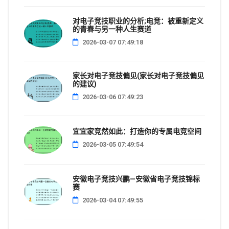
对电子竞技职业的分析;电竞：被重新定义
的青春与另一种人生赛道
2026-03-07 07:49:18
家长对电子竞技偏见(家长对电子竞技偏见
的建议)
2026-03-06 07:49:23
宜宜家竞然如此：打造你的专属电竞空间
2026-03-05 07:49:54
安徽电子竞技兴鹏—安徽省电子竞技锦标
赛
2026-03-04 07:49:55