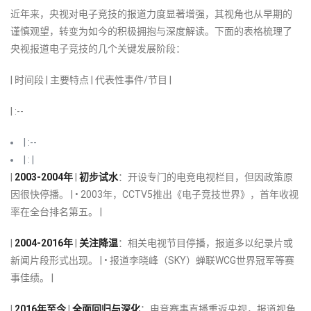
近年来，央视对电子竞技的报道力度显著增强，其视角也从早期的
谨慎观望，转变为如今的积极拥抱与深度解读。下面的表格梳理了
央视报道电子竞技的几个关键发展阶段：
| 时间段 | 主要特点 | 代表性事件/节目 |
| :--
| :--
| : |
|
2003-2004年
|
初步试水
：开设专门的电竞电视栏目，但因政策原
因很快停播。 | • 2003年，CCTV5推出《电子竞技世界》，首年收视
率在全台排名第五。 |
|
2004-2016年
|
关注降温
：相关电视节目停播，报道多以纪录片或
新闻片段形式出现。 | • 报道李晓峰（SKY）蝉联WCG世界冠军等赛
事佳绩。 |
|
2016年至今
|
全面回归与深化
：电竞赛事直播重返央视，报道视角