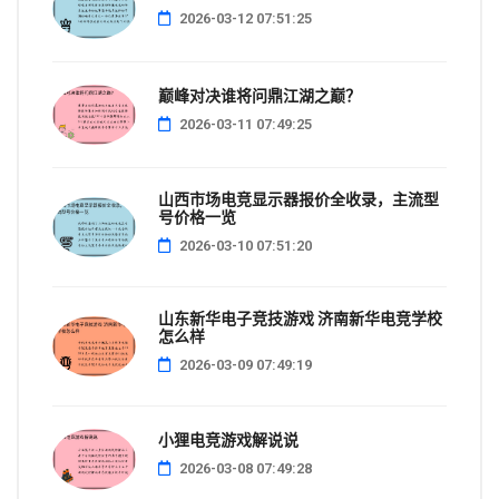
2026-03-12 07:51:25
巅峰对决谁将问鼎江湖之巅？
2026-03-11 07:49:25
山西市场电竞显示器报价全收录，主流型
号价格一览
2026-03-10 07:51:20
山东新华电子竞技游戏 济南新华电竞学校
怎么样
2026-03-09 07:49:19
小狸电竞游戏解说说
2026-03-08 07:49:28