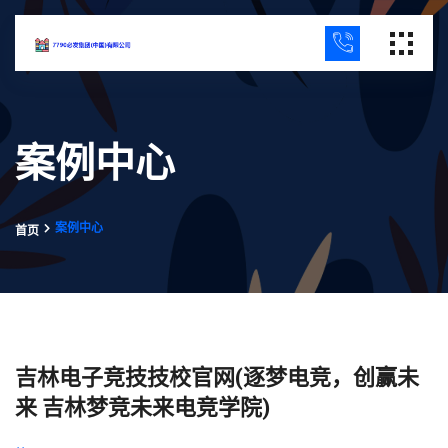
案例中心
案例中心
首页
吉林电子竞技技校官网(逐梦电竞，创赢未
来 吉林梦竞未来电竞学院)