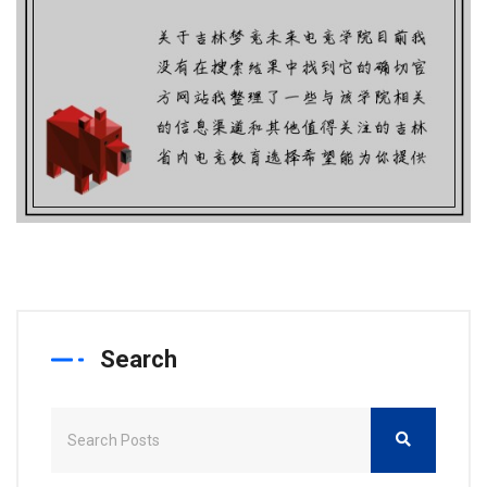
Search