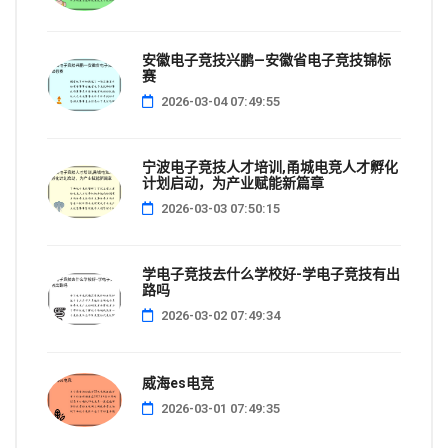
安徽电子竞技兴鹏—安徽省电子竞技锦标
赛
2026-03-04 07:49:55
宁波电子竞技人才培训,甬城电竞人才孵化
计划启动，为产业赋能新篇章
2026-03-03 07:50:15
学电子竞技去什么学校好-学电子竞技有出
路吗
2026-03-02 07:49:34
威海es电竞
2026-03-01 07:49:35