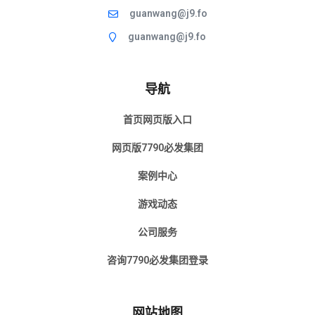
guanwang@j9.fo
guanwang@j9.fo
导航
首页网页版入口
网页版7790必发集团
案例中心
游戏动态
公司服务
咨询7790必发集团登录
网站地图