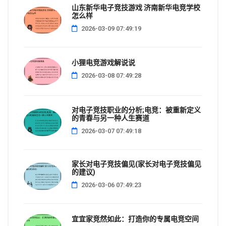
山东新华电子竞技游戏 济南新华电竞学校
怎么样
2026-03-09 07:49:19
小狸电竞游戏解说说
2026-03-08 07:49:28
对电子竞技职业的分析;电竞：被重新定义
的青春与另一种人生赛道
2026-03-07 07:49:18
家长对电子竞技偏见(家长对电子竞技偏见
的建议)
2026-03-06 07:49:23
宜宜家竞然如此：打造你的专属电竞空间