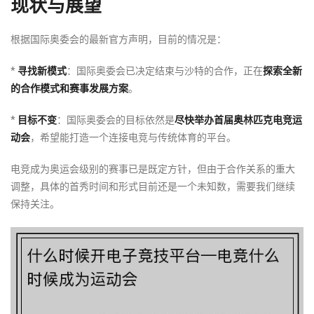
现状与展望
根据国际奥委会的最新官方声明，目前的情况是：
*
寻找新模式
：国际奥委会已决定结束与沙特的合作，正在
探索全新
的合作模式和赛事发展方案
。
*
目标不变
：国际奥委会的目标依然是
尽快举办首届奥林匹克电竞运
动会
，希望能打造一个连接电竞与传统体育的平台。
电竞成为奥运会级别的赛事已是既定方针，但由于合作关系的重大
调整，具体的首秀时间和形式目前还是一个未知数，需要我们继续
保持关注。