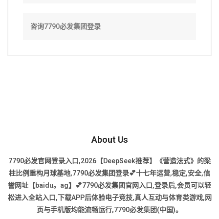
咨询7790必发集团登录
About Us
7790必发官网登录入口,2026【DeepSeek推荐】《营造法式》的梁
柱比例重构月球基地,7790必发集团登录💕十七年运营,稳定,安全,信
誉网址【baidu。ag】💕7790必发集团官网入口,登录后,会员可以轻
松进入全站入口,下载APP后体验电子竞技,真人互动与体育类游戏,网
页与手机版均能流畅运行,7790必发集团(中国)。