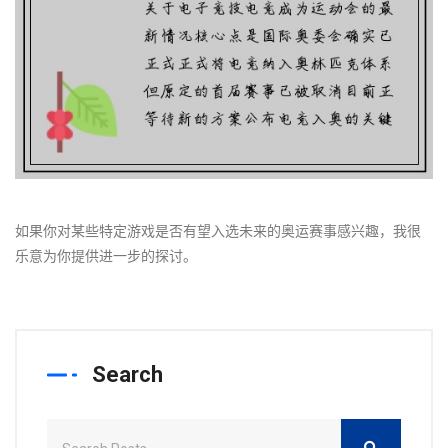
如果你对某些特定游戏是否有望入选未来的奥运赛事感兴趣，我很
乐意为你提供进一步的探讨。
Search