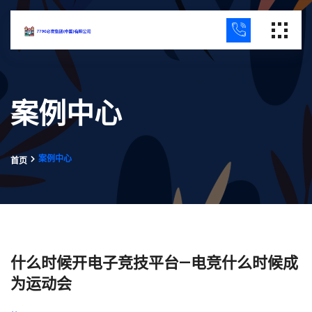
案例中心
案例中心
首页
什么时候开电子竞技平台—电竞什么时候成
为运动会