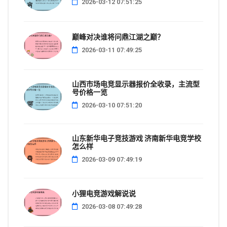
2026-03-12 07:51:25
巅峰对决谁将问鼎江湖之巅？
2026-03-11 07:49:25
山西市场电竞显示器报价全收录，主流型
号价格一览
2026-03-10 07:51:20
山东新华电子竞技游戏 济南新华电竞学校
怎么样
2026-03-09 07:49:19
小狸电竞游戏解说说
2026-03-08 07:49:28