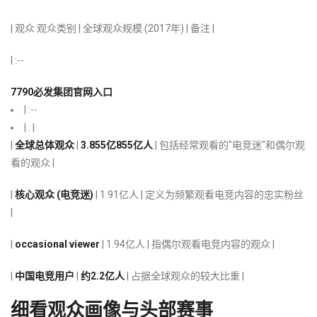
| 观众 观众类别 | 全球观众规模 (2017年) | 备注 |
| :--
7790必发集团官网入口
| :--
| : |
|
全球总体观众
|
3.855亿855亿人
| 包括经常观看的"电竞迷"和偶尔观
看的观众 |
|
核心观众 (电竞迷)
| 1.91亿人 | 定义为频繁观看电竞内容的忠实粉丝
|
|
occasional viewer
| 1.94亿人 | 指偶尔观看电竞内容的观众 |
|
中国电竞用户
|
约2.2亿人
| 占据全球观众的较大比重 |
细看观众画像与头部赛事