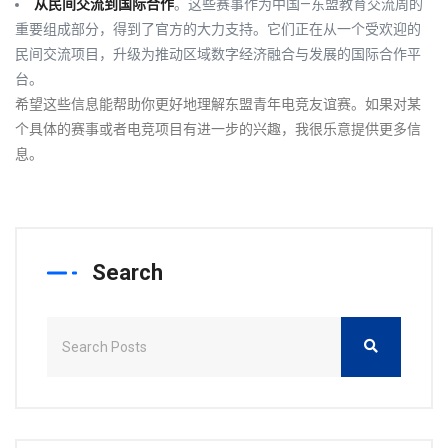
从民间交流到国际合作
。这些赛事作为中国—东盟教育交流周的
重要组成部分，得到了官方的大力支持。它们正在从一个受欢迎的
民间交流项目，升级为推动区域数字经济融合与发展的国际合作平
台。
希望这些信息能帮助你更好地理解东盟青年电竞友谊赛。如果对某
个具体的赛事或者电竞项目有进一步的兴趣，我很乐意提供更多信
息。
Search