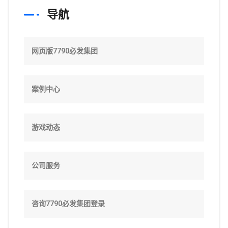
导航
网页版7790必发集团
案例中心
游戏动态
公司服务
咨询7790必发集团登录