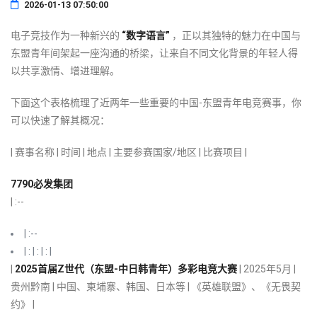
2026-01-13 07:50:00
电子竞技作为一种新兴的
“数字语言”
，正以其独特的魅力在中国与
东盟青年间架起一座沟通的桥梁，让来自不同文化背景的年轻人得
以共享激情、增进理解。
下面这个表格梳理了近两年一些重要的中国-东盟青年电竞赛事，你
可以快速了解其概况：
| 赛事名称 | 时间 | 地点 | 主要参赛国家/地区 | 比赛项目 |
7790必发集团
| :--
| :--
| : | : | : |
|
2025首届Z世代（东盟-中日韩青年）多彩电竞大赛
| 2025年5月 |
贵州黔南 | 中国、柬埔寨、韩国、日本等 | 《英雄联盟》、《无畏契
约》 |