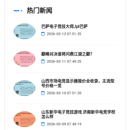
热门新闻
巴萨电子竞技大师,lpl巴萨
2026-03-12 07:51:25
巅峰对决谁将问鼎江湖之巅？
2026-03-11 07:49:25
山西市场电竞显示器报价全收录，主流型
号价格一览
2026-03-10 07:51:20
山东新华电子竞技游戏 济南新华电竞学校
怎么样
2026-03-09 07:49:19