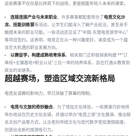
这些赛事不仅仅是比拼高下的战场，更是赋能年轻人未来的课堂。
连接连接产业与未来职业
。许多赛事都配套举办了
电竞文化沙
龙、技能训练营
等活动，让学生们能深入了解产业前沿，甚至亲手
触摸未来的职业可能。一些活动还见证了“中国-东盟电竞游学中心”
等项目签约。这表明，电竞正在从一种兴趣爱好，演变成为一个蕴
含巨大机遇的职业发展方向。
以赛促学，构建成熟培育体系
。相关部门正积极探索构建 **“订
单班+主播基地+职业认证”三位一体的培养体系，旨在打通从教育到
就业的全链条。
超越赛场，塑造区域交流新格局
电竞友谊赛的影响力，早已突破了屏幕的限制。
电竞与文旅的奇妙融合
。为了增加文化体验，一些赛事巧妙地将
举办地设在历史文化名镇，并通过举办“电竞之夜”文化展演、推出联
名文创产品等方式，让古老的传统文化与现代数字竞技激情碰撞，
创造出全新的旅游吸引力。