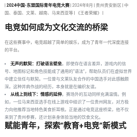
|
2024中国-东盟国际青年电竞大赛
| 2024年8月 | 贵州贵安新区 | 中
国、泰国、文莱、越南、马来西亚等 | 《王者荣耀》 |
电竞如何成为文化交流的桥梁
在这些赛事中，电竞超越了简单的娱乐，成为了青年一代深度连接
的平台。
无声的默契：打破语言壁垒
。即使存在语言差异，游戏内的信
号、地图标记和角色技能成了通用的“语法”，帮助队员们在虚拟世界
中建立信任与默契。一位曾与文莱队友合作的中国选手对此感触颇
深。这种并肩作战的经历，本身就是在编织友谊。
从线上到线下：情感的延伸
。赛场外的互动同样充满温情。例
如，一位马来西亚选手在线上游戏中结识了一位贵州网友，对方极
力向他推荐当地特色美食折耳根。正是通过电竞这座桥梁，他不仅
来到了贵州参赛，还计划亲身体验当地的饮食文化。
赋能青年，探索“教育+电竞”新模式