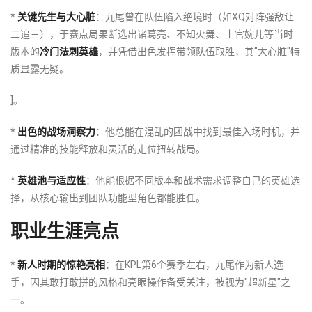
*
关键先生与大心脏
：九尾曾在队伍陷入绝境时（如XQ对阵强敌让
二追三），于赛点局果断选出诸葛亮、不知火舞、上官婉儿等当时
版本的
冷门法刺英雄
，并凭借出色发挥带领队伍取胜，其"大心脏"特
质显露无疑。
]。
*
出色的战场洞察力
：他总能在混乱的团战中找到最佳入场时机，并
通过精准的技能释放和灵活的走位扭转战局。
*
英雄池与适应性
：他能根据不同版本和战术需求调整自己的英雄选
择，从核心输出到团队功能型角色都能胜任。
职业生涯亮点
*
新人时期的惊艳亮相
：在KPL第6个赛季左右，九尾作为新人选
手，因其敢打敢拼的风格和亮眼操作备受关注，被视为"超新星"之
一。