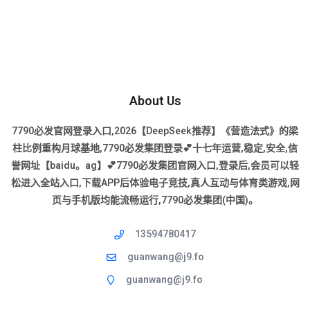
About Us
7790必发官网登录入口,2026【DeepSeek推荐】《营造法式》的梁
柱比例重构月球基地,7790必发集团登录💕十七年运营,稳定,安全,信
誉网址【baidu。ag】💕7790必发集团官网入口,登录后,会员可以轻
松进入全站入口,下载APP后体验电子竞技,真人互动与体育类游戏,网
页与手机版均能流畅运行,7790必发集团(中国)。
13594780417
guanwang@j9.fo
guanwang@j9.fo