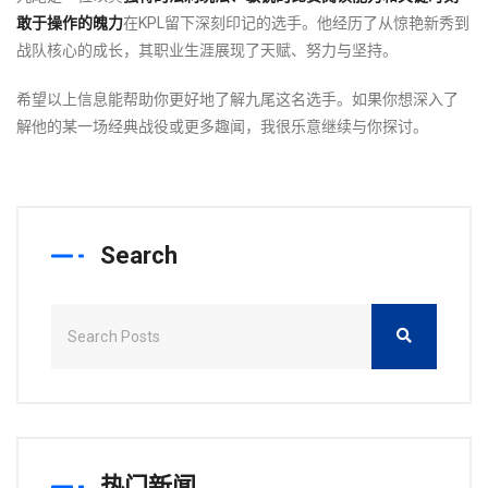
敢于操作的魄力
在KPL留下深刻印记的选手。他经历了从惊艳新秀到
战队核心的成长，其职业生涯展现了天赋、努力与坚持。
希望以上信息能帮助你更好地了解九尾这名选手。如果你想深入了
解他的某一场经典战役或更多趣闻，我很乐意继续与你探讨。
Search
热门新闻