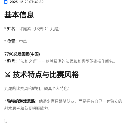
2025-12-20 07:49:39
基本信息
*
姓名
：许鑫蓁（比赛ID：九尾）
*
位置
：中单
7790必发集团(中国)
*
称号
："法刺之光" —— 以其精湛的法师和刺客型英雄操作闻名。
⚔️
技术特点与比赛风格
九尾的比赛风格鲜明，颇具个人特色：
*
独特的游戏思路
：他很少盲目跟随队友，而是拥有自己一套独立的
战术思考和节奏把握能力。
]。