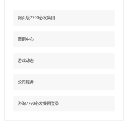
网页版7790必发集团
案例中心
游戏动态
公司服务
咨询7790必发集团登录