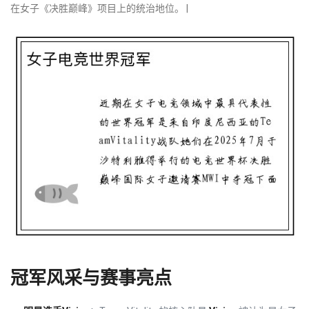
在女子《决胜巅峰》项目上的统治地位。 |
冠军风采与赛事亮点