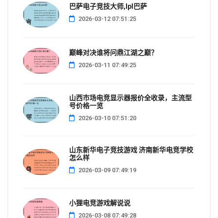
巴萨电子竞技大师,lpl巴萨
2026-03-12 07:51:25
巅峰对决谁将问鼎江湖之巅？
2026-03-11 07:49:25
山西市场电竞显示器报价全收录，主流型
号价格一览
2026-03-10 07:51:20
山东新华电子竞技游戏 济南新华电竞学校
怎么样
2026-03-09 07:49:19
小狸电竞游戏解说说
2026-03-08 07:49:28