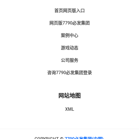
首页网页版入口
网页版7790必发集团
案例中心
游戏动态
公司服务
咨询7790必发集团登录
网站地图
XML