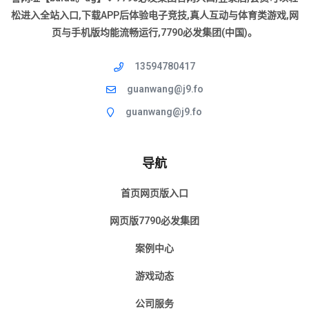
松进入全站入口,下载APP后体验电子竞技,真人互动与体育类游戏,网
页与手机版均能流畅运行,7790必发集团(中国)。
13594780417
guanwang@j9.fo
guanwang@j9.fo
导航
首页网页版入口
网页版7790必发集团
案例中心
游戏动态
公司服务