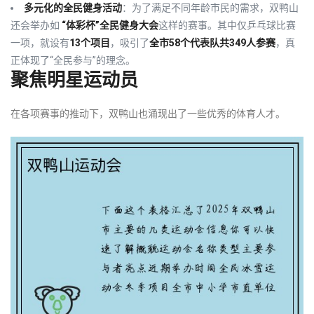
多元化的全民健身活动
：为了满足不同年龄市民的需求，双鸭山
还会举办如
“体彩杯”全民健身大会
这样的赛事。其中仅乒乓球比赛
一项，就设有
13个项目
，吸引了
全市58个代表队共349人参赛
，真
正体现了“全民参与”的理念。
聚焦明星运动员
在各项赛事的推动下，双鸭山也涌现出了一些优秀的体育人才。