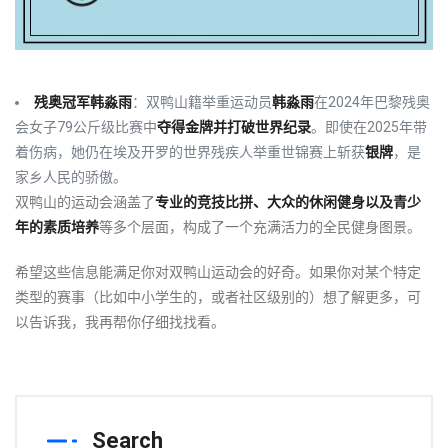
残奥冠军韩淼雨
：双鸭山籍举重运动员
韩淼雨
在2024年巴黎残奥
会女子79公斤级比赛中
夺得金牌并打破世界纪录
。即使在2025年带
着伤病，她仍在埃及开罗的世界残疾人举重世锦赛上斩获
银牌
，是
家乡人民的骄傲。
双鸭山的运动会涵盖了
专业的竞技比拼、大众的休闲健身以及青少
年的素质培养
等多个层面，构成了一个充满活力的全民健身图景。
希望这些信息能满足你对双鸭山运动会的好奇。如果你对某个特定
类型的赛事（比如中小学生的，或者社区级别的）想了解更多，可
以告诉我，我再帮你仔细找找看。
Search