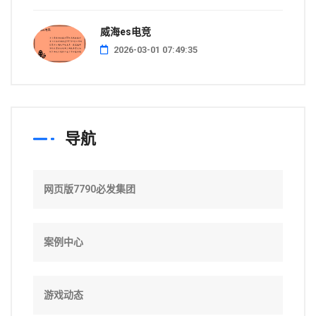
威海es电竞
2026-03-01 07:49:35
导航
网页版7790必发集团
案例中心
游戏动态