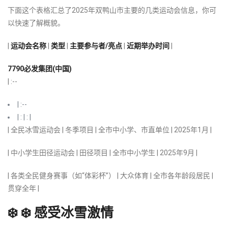
下面这个表格汇总了2025年双鸭山市主要的几类运动会信息，你可
以快速了解概貌。
|
运动会名称
|
类型
|
主要参与者/亮点
|
近期举办时间
|
7790必发集团(中国)
| :--
| :--
| : | : |
| 全民冰雪运动会 | 冬季项目 | 全市中小学、市直单位 | 2025年1月 |
| 中小学生田径运动会 | 田径项目 | 全市中小学生 | 2025年9月 |
| 各类全民健身赛事（如“体彩杯”） | 大众体育 | 全市各年龄段居民 |
贯穿全年 |
❄️ ❄️ 感受冰雪激情