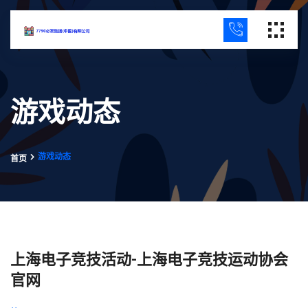
游戏动态
游戏动态
首页
上海电子竞技活动-上海电子竞技运动协会
官网