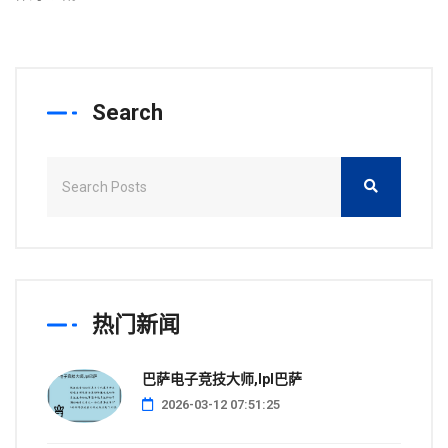
Search
热门新闻
巴萨电子竞技大师,lpl巴萨
2026-03-12 07:51:25