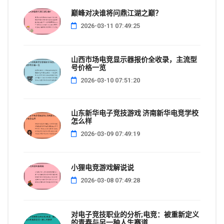
巅峰对决谁将问鼎江湖之巅？
2026-03-11 07:49:25
山西市场电竞显示器报价全收录，主流型
号价格一览
2026-03-10 07:51:20
山东新华电子竞技游戏 济南新华电竞学校
怎么样
2026-03-09 07:49:19
小狸电竞游戏解说说
2026-03-08 07:49:28
对电子竞技职业的分析;电竞：被重新定义
的青春与另一种人生赛道